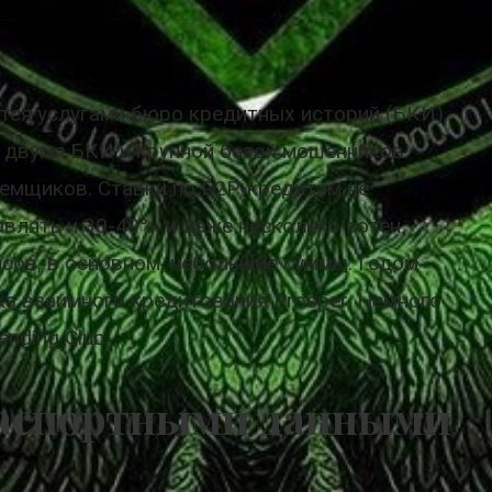
ся услугами бюро кредитных историй (БКИ),
с двумя БКИ и крупной базой мошенников.
емщиков. Ставки по P2P-кредитам не
влять и 30-40%, и даже несколько сотен
сов, в основном, небольшие суммы. Годом
а взаимного кредитования Prosper. Немного
nding Club.
 паспортными данными