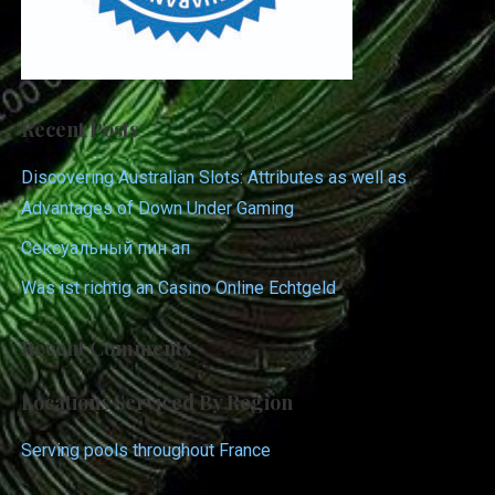
Recent Posts
Discovering Australian Slots: Attributes as well as
Advantages of Down Under Gaming
Сексуальный пин ап
Was ist richtig an Casino Online Echtgeld
Recent Comments
Locations Serviced By Region
Serving pools throughout France