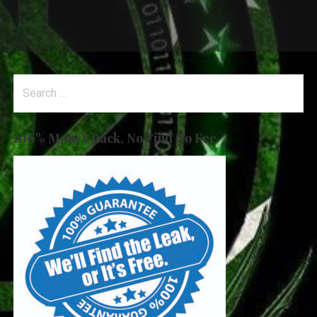
Search
for:
100% Money Back, No Find No Fee