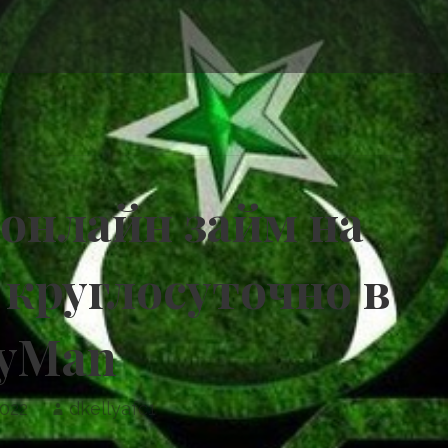
онлайн займ на
 круглосуточно в
yMan
022
dkellyafc1