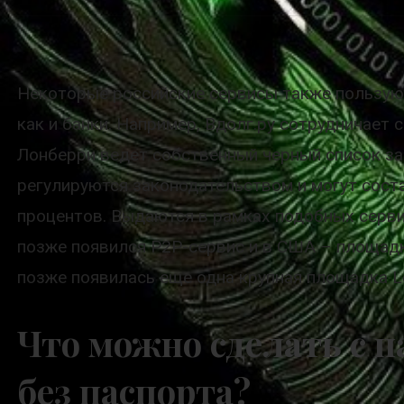
Некоторые российские сервисы также пользуют
как и банки. Например, Вдолг.ру сотрудничает 
Лонберри ведет собственный черный список за
регулируются законодательством и могут соста
процентов. Выдаются в рамках подобных серви
позже появился P2P-сервис и в США – площадк
позже появилась еще одна крупная площадка Le
Что можно сделать с
без паспорта?