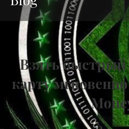
Взять быстрый 
карту мгновенно
Mone
22nd December 2